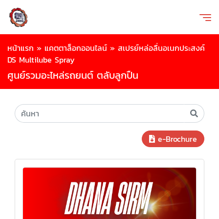
หน้าแรก
»
แคตตาล็อกออนไลน์
»
สเปรย์หล่อลื่นอเนกประสงค์
DS Multilube Spray
ศูนย์รวมอะไหล่รถยนต์ ตลับลูกปืน
e-Brochure